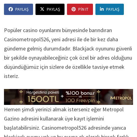
PAYLAŞ
PAYLAŞ
PIN IT
PAYLAŞ
Popüler casino oyunlarını bünyesinde barındıran
Casinometropol526, yeni adresi ile de bir kez daha
gündeme gelmiş durumdadır. Blackjack oyununu güvenli
bir şekilde oynayabileceğiniz çok özel bir adres olduğunu
düşündüğümüz için sizlere de özellikle tavsiye etmek
isteriz.
Hemen şimdi yerinizi almak isterseniz eğer Metropol
Gazino adresini kullanarak üye kayıt işlemini
başlatabilirsiniz. Casinometropol526 adresinde yanıca
blackjack oyunu yok ve bu oyuna ek olarak birçok farklı