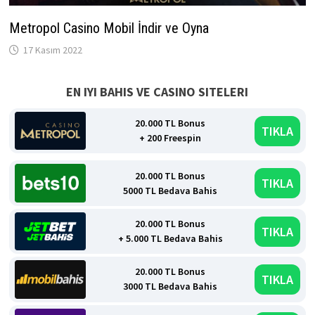
Metropol Casino Mobil İndir ve Oyna
17 Kasım 2022
EN IYI BAHIS VE CASINO SITELERI
20.000 TL Bonus
TIKLA
+ 200 Freespin
20.000 TL Bonus
TIKLA
5000 TL Bedava Bahis
20.000 TL Bonus
TIKLA
+ 5.000 TL Bedava Bahis
20.000 TL Bonus
TIKLA
3000 TL Bedava Bahis