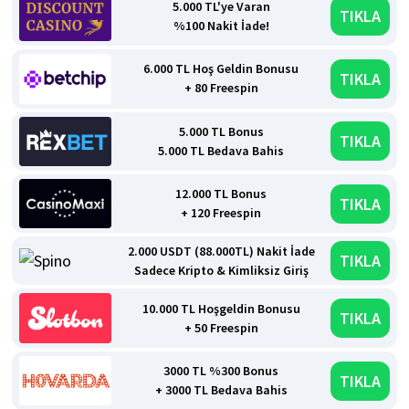
5.000 TL'ye Varan
TIKLA
%100 Nakit İade!
6.000 TL Hoş Geldin Bonusu
TIKLA
+ 80 Freespin
5.000 TL Bonus
TIKLA
5.000 TL Bedava Bahis
12.000 TL Bonus
TIKLA
+ 120 Freespin
2.000 USDT (88.000TL) Nakit İade
TIKLA
Sadece Kripto & Kimliksiz Giriş
10.000 TL Hoşgeldin Bonusu
TIKLA
+ 50 Freespin
3000 TL %300 Bonus
TIKLA
+ 3000 TL Bedava Bahis