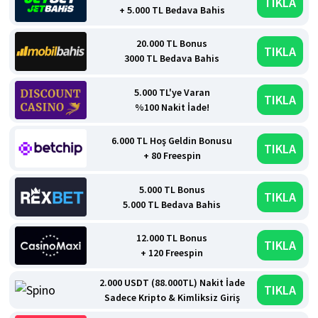
TIKLA
+ 5.000 TL Bedava Bahis
20.000 TL Bonus
TIKLA
3000 TL Bedava Bahis
5.000 TL'ye Varan
TIKLA
%100 Nakit İade!
6.000 TL Hoş Geldin Bonusu
TIKLA
+ 80 Freespin
5.000 TL Bonus
TIKLA
5.000 TL Bedava Bahis
12.000 TL Bonus
TIKLA
+ 120 Freespin
2.000 USDT (88.000TL) Nakit İade
TIKLA
Sadece Kripto & Kimliksiz Giriş