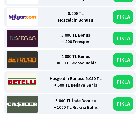
8.000 TL
TIKLA
Hoşgeldin Bonusu
5.000 TL Bonus
TIKLA
+ 300 Freespin
4.000 TL Bonus
TIKLA
1000 TL Bedava Bahis
Hoşgeldin Bonusu 5.050 TL
TIKLA
+ 500 TL Bedava Bahis
5.000 TL İade Bonusu
TIKLA
+ 1000 TL Risksiz Bahis