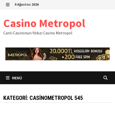
İçeriğe
9 Ağustos 2026
geç
MENÜ
Casino Metropol
Canlı Casinonun Yıldızı Casino Metropol
MENÜ
KATEGORI:
CASINOMETROPOL 545